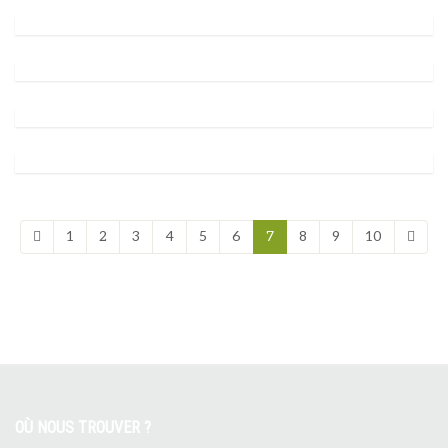
1
2
3
4
5
6
7
8
9
10
OÙ NOUS TROUVER ?