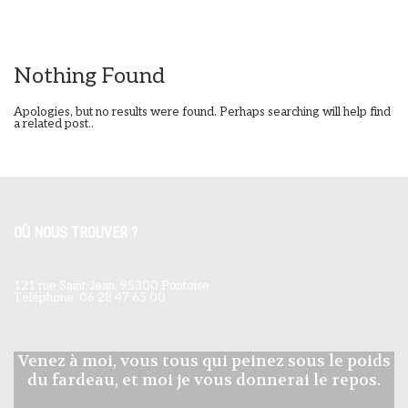
Nothing Found
Apologies, but no results were found. Perhaps searching will help find
a related post..
OÙ NOUS TROUVER ?
121 rue Saint-Jean, 95300 Pontoise
Téléphone: 06 28 47 65 00
Venez à moi, vous tous qui peinez sous le poids
du fardeau, et moi je vous donnerai le repos.