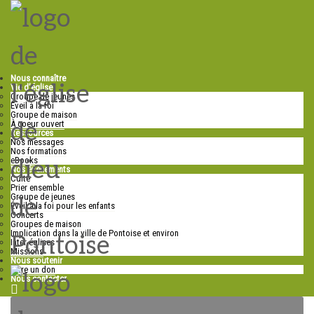
Nous connaître
Vie d’église
Groupe de jeunes
Éveil à la foi
Groupe de maison
À coeur ouvert
Ressources
Nos messages
Nos formations
eBooks
Nos événements
Culte
Prier ensemble
Groupe de jeunes
Éveil à la foi pour les enfants
Concerts
Groupes de maison
Implication dans la ville de Pontoise et environ
Inter-églises
Missions
Nous soutenir
Faire un don
Nous contacter