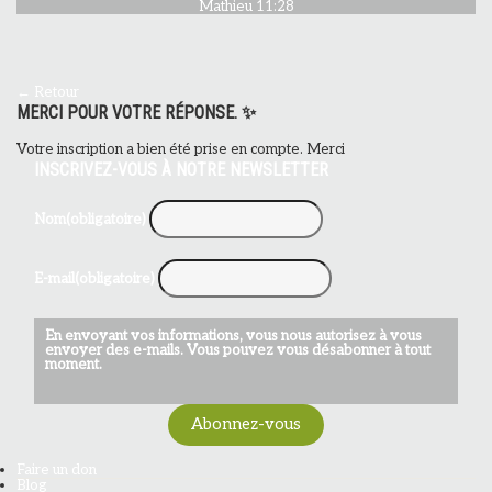
Mathieu 11:28
← Retour
MERCI POUR VOTRE RÉPONSE. ✨
Votre inscription a bien été prise en compte. Merci
INSCRIVEZ-VOUS À NOTRE NEWSLETTER
Nom
(obligatoire)
E-mail
(obligatoire)
En envoyant vos informations, vous nous autorisez à vous
envoyer des e-mails. Vous pouvez vous désabonner à tout
moment.
Abonnez-vous
Faire un don
Blog