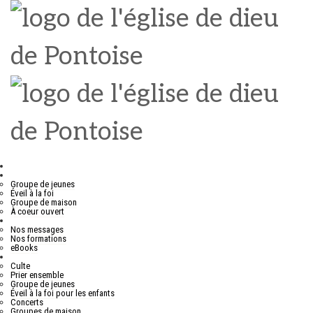
Nous connaître
Vie d’église
Groupe de jeunes
Éveil à la foi
Groupe de maison
À coeur ouvert
Ressources
Nos messages
Nos formations
eBooks
Nos événements
Culte
Prier ensemble
Groupe de jeunes
Éveil à la foi pour les enfants
Concerts
Groupes de maison